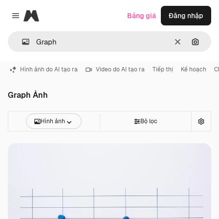
Magnific
Bảng giá
Đăng nhập
Close menu
Thông thoá
Tìm ki
Hình ảnh do AI tạo ra
Video do AI tạo ra
Tiếp thị
Kế hoạch
C
Graph Ảnh
Hình ảnh
Bộ lọc