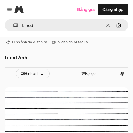
Magnific
Bảng giá
Đăng nhập
Close menu
Thông thoá
Tìm ki
Hình ảnh do AI tạo ra
Video do AI tạo ra
Lined Ảnh
Hình ảnh
Bộ lọc