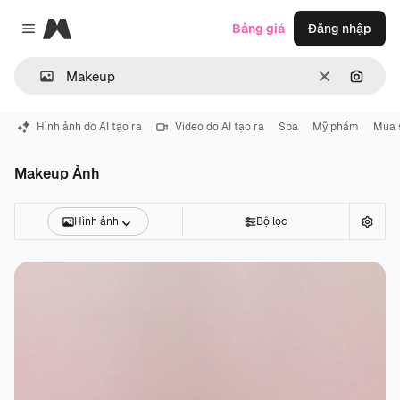
Magnific
Bảng giá
Đăng nhập
Close menu
Thông thoá
Tìm ki
Hình ảnh do AI tạo ra
Video do AI tạo ra
Spa
Mỹ phẩm
Mua 
Makeup Ảnh
Hình ảnh
Bộ lọc