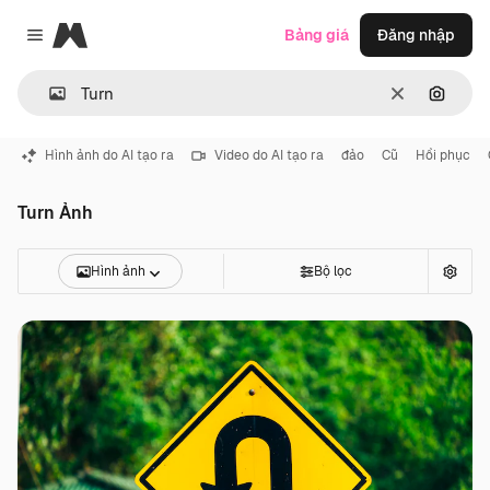
Magnific
Bảng giá
Đăng nhập
Close menu
Thông thoá
Tìm ki
Hình ảnh do AI tạo ra
Video do AI tạo ra
đảo
Cũ
Hồi phục
Turn Ảnh
Hình ảnh
Bộ lọc