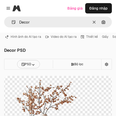
Magnific
Bảng giá
Đăng nhập
Close menu
Thông thoá
Tìm ki
Hình ảnh do AI tạo ra
Video do AI tạo ra
Thiết kế
Giấy
So
Decor PSD
PSD
Bộ lọc