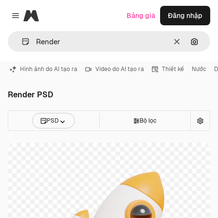
Magnific
Bảng giá
Đăng nhập
Close menu
Thông thoá
Tìm ki
Hình ảnh do AI tạo ra
Video do AI tạo ra
Thiết kế
Nước
D
Render PSD
PSD
Bộ lọc