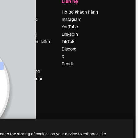
Công ty
Liên hệ
Bảng giá
Hỗ trợ khách hàng
Về chúng tôi
Instagram
Reviews
YouTube
Tuyển dụng
LinkedIn
Xu hướng tìm kiếm
TikTok
Blog
Discord
Sự kiện
X
Slidesgo
Reddit
Bán nội dung
e
Phòng báo chí
y
Tìm kiếm
magnific.ai
ree to the storing of cookies on your device to enhance site