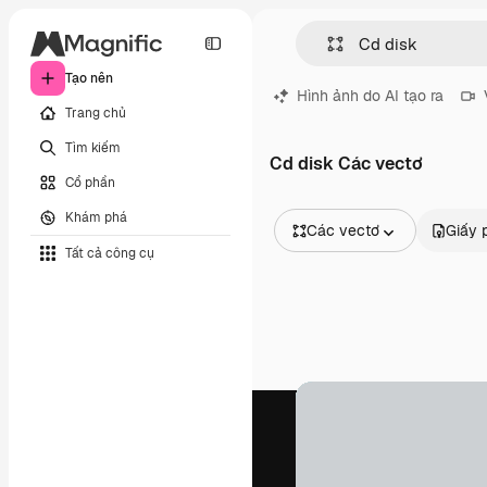
Tạo nên
Hình ảnh do AI tạo ra
Trang chủ
Tìm kiếm
Cd disk Các vectơ
Cổ phần
Khám phá
Các vectơ
Giấy 
Tất cả công cụ
Tất cả hình ảnh
Các vectơ
Minh họa
Hình ảnh
PSD
Mẫu
Mô hình
Video
Đoạn video
Đồ họa chuyển động
Mẫu video.
Biểu tượng
Mô hình 3D