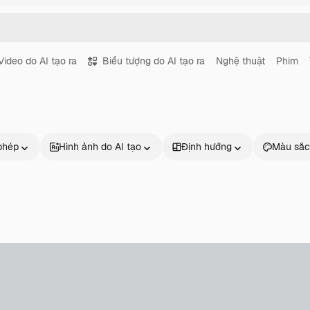
Video do AI tạo ra
Biểu tượng do AI tạo ra
Nghệ thuật
Phim
phép
Hình ảnh do AI tạo
Định hướng
Màu sắc