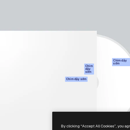
Sản phẩm
Bắt đầu
tạo giúp bạn làm chủ những
Spaces
Academy
ắc nhất. Hơn 1 triệu người
Trợ Lý AI
Tài liệu
 các nhà sáng tạo, doanh
Trình tạo hình ảnh
Hỗ trợ
và studio.
AI
Điều khoản sử
Trình tạo video AI
dụng
Máy phát giọng nói
Chính sách bảo
AI
mật
Nội dung kho
Bản
Chim dậy
sớm
gốc
MCP dành cho
Chim
dậy
Claude/ChatGPT
Chính sách cooki
sớm
Agents
Trung tâm tin cậ
Chim dậy sớm
Giao diện lập trình
Đối tác liên kết
ứng dụng (API)
Công ty
Ứng dụng di động
Tất cả các công cụ
Magnific
By clicking “Accept All Cookies”, you ag