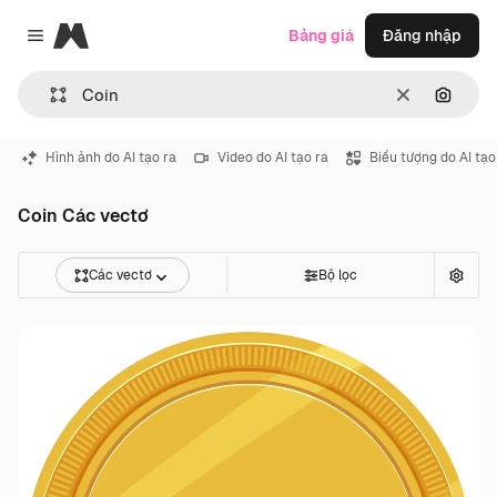
Magnific
Bảng giá
Đăng nhập
Close menu
Thông thoá
Tìm ki
Hình ảnh do AI tạo ra
Video do AI tạo ra
Biểu tượng do AI tạo
Coin Các vectơ
Các vectơ
Bộ lọc