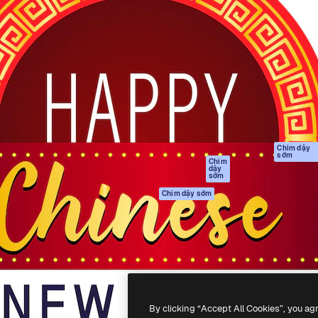
Sản phẩm
Bắt đầu
tạo giúp bạn làm chủ những
Spaces
Academy
ắc nhất. Hơn 1 triệu người
Trợ Lý AI
Tài liệu
 các nhà sáng tạo, doanh
Trình tạo hình ảnh
Hỗ trợ
và studio.
AI
Điều khoản sử
Trình tạo video AI
dụng
Máy phát giọng nói
Chính sách bảo
AI
mật
Nội dung kho
Bản
Chim dậy
sớm
gốc
MCP dành cho
Chim
dậy
Claude/ChatGPT
Chính sách cooki
sớm
Agents
Trung tâm tin cậ
Chim dậy sớm
Giao diện lập trình
Đối tác liên kết
ứng dụng (API)
Công ty
Ứng dụng di động
Tất cả các công cụ
Magnific
By clicking “Accept All Cookies”, you ag