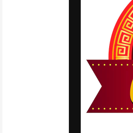
Phông chữ
Nền tảng sáng 
tác phẩm xuất s
đăng ký đến từ
nghiệp, agency 
Tiếng Việt