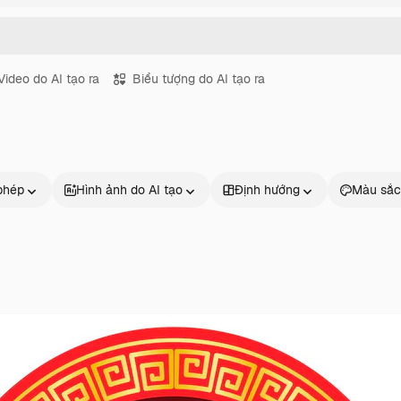
Video do AI tạo ra
Biểu tượng do AI tạo ra
phép
Hình ảnh do AI tạo
Định hướng
Màu sắc