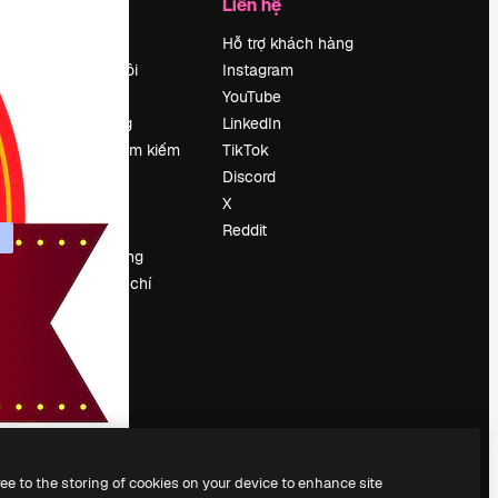
Công ty
Liên hệ
Bảng giá
Hỗ trợ khách hàng
Về chúng tôi
Instagram
Reviews
YouTube
Tuyển dụng
LinkedIn
Xu hướng tìm kiếm
TikTok
Blog
Discord
Sự kiện
X
Slidesgo
Reddit
Bán nội dung
e
Phòng báo chí
y
Tìm kiếm
magnific.ai
ree to the storing of cookies on your device to enhance site