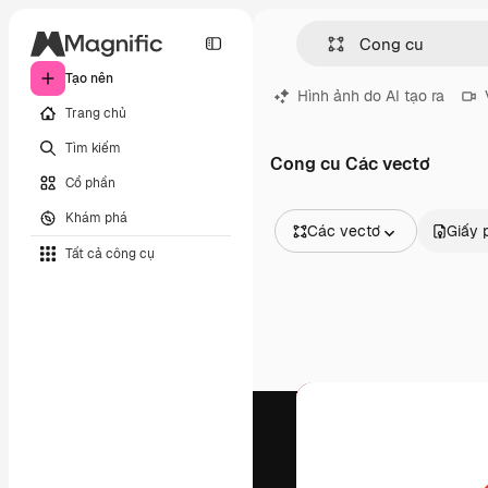
Tạo nên
Hình ảnh do AI tạo ra
Trang chủ
Tìm kiếm
Cong cu Các vectơ
Cổ phần
Khám phá
Các vectơ
Giấy 
Tất cả công cụ
Tất cả hình ảnh
Các vectơ
Minh họa
Hình ảnh
PSD
Mẫu
Mô hình
Video
Đoạn video
Đồ họa chuyển động
Mẫu video.
Biểu tượng
Mô hình 3D