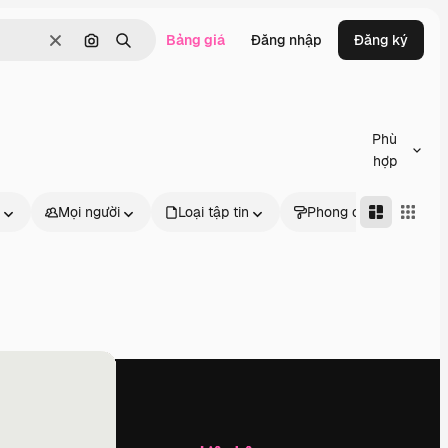
Bảng giá
Đăng nhập
Đăng ký
Thông thoáng
Tìm kiếm bằng hình ảnh
Tìm kiếm
Phù
hợp
Mọi người
Loại tập tin
Phong cách