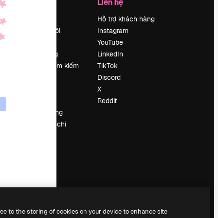
Công ty
Liên hệ
Bảng giá
Hỗ trợ khách hàng
Về chúng tôi
Instagram
Reviews
YouTube
Tuyển dụng
LinkedIn
Xu hướng tìm kiếm
TikTok
Blog
Discord
Sự kiện
X
Slidesgo
Reddit
Bán nội dung
e
Phòng báo chí
y
Tìm kiếm
magnific.ai
ree to the storing of cookies on your device to enhance site