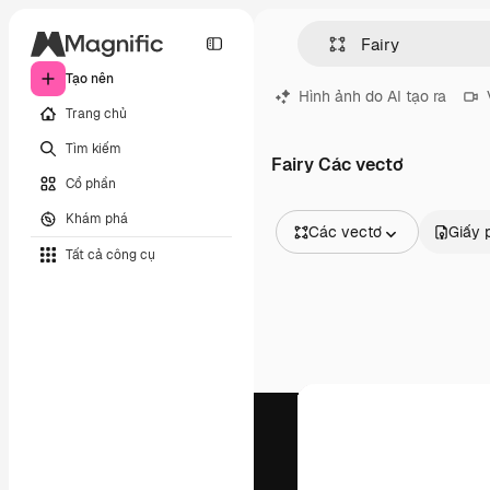
Tạo nên
Hình ảnh do AI tạo ra
Trang chủ
Tìm kiếm
Fairy Các vectơ
Cổ phần
Khám phá
Các vectơ
Giấy 
Tất cả công cụ
Tất cả hình ảnh
Các vectơ
Minh họa
Hình ảnh
PSD
Mẫu
Mô hình
Video
Đoạn video
Đồ họa chuyển động
Mẫu video.
Biểu tượng
Mô hình 3D