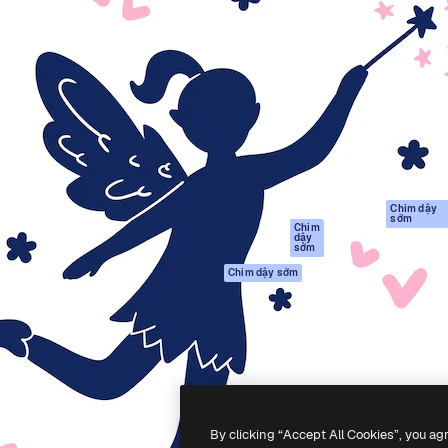
Sản phẩm
Bắt đầu
tạo giúp bạn làm chủ những
Spaces
Academy
ắc nhất. Hơn 1 triệu người
Trợ Lý AI
Tài liệu
 các nhà sáng tạo, doanh
Trình tạo hình ảnh
Hỗ trợ
và studio.
AI
Điều khoản sử
Trình tạo video AI
dụng
Máy phát giọng nói
Chính sách bảo
AI
mật
Nội dung kho
Bản
Chim dậy
sớm
gốc
MCP dành cho
Chim
dậy
Claude/ChatGPT
Chính sách cooki
sớm
Agents
Trung tâm tin cậ
Chim dậy sớm
Giao diện lập trình
Đối tác liên kết
ứng dụng (API)
Công ty
Ứng dụng di động
Tất cả các công cụ
Magnific
By clicking “Accept All Cookies”, you ag