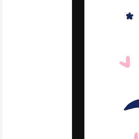
Phông chữ
Nền tảng sáng 
tác phẩm xuất s
đăng ký đến từ
nghiệp, agency 
Tiếng Việt