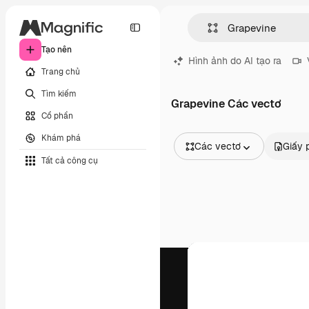
Tạo nên
Hình ảnh do AI tạo ra
Trang chủ
Tìm kiếm
Grapevine Các vectơ
Cổ phần
Khám phá
Các vectơ
Giấy 
Tất cả công cụ
Tất cả hình ảnh
Các vectơ
Minh họa
Hình ảnh
PSD
Mẫu
Mô hình
Video
Đoạn video
Đồ họa chuyển động
Mẫu video.
Biểu tượng
Mô hình 3D