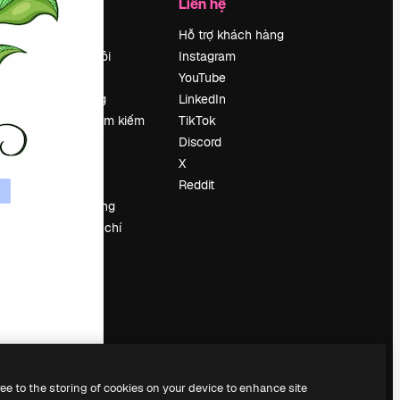
Công ty
Liên hệ
Bảng giá
Hỗ trợ khách hàng
Về chúng tôi
Instagram
Reviews
YouTube
Tuyển dụng
LinkedIn
Xu hướng tìm kiếm
TikTok
Blog
Discord
Sự kiện
X
Slidesgo
Reddit
Bán nội dung
e
Phòng báo chí
y
Tìm kiếm
magnific.ai
ree to the storing of cookies on your device to enhance site