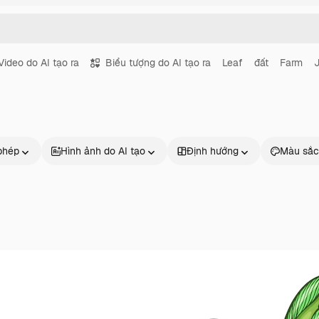
Video do AI tạo ra
Biểu tượng do AI tạo ra
Leaf
đất
Farm
J
phép
Hình ảnh do AI tạo
Định hướng
Màu sắc