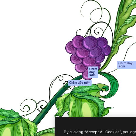
Sản phẩm
Bắt đầu
tạo giúp bạn làm chủ những
Spaces
Academy
ắc nhất. Hơn 1 triệu người
Trợ Lý AI
Tài liệu
 các nhà sáng tạo, doanh
Trình tạo hình ảnh
Hỗ trợ
và studio.
AI
Điều khoản sử
Trình tạo video AI
dụng
Máy phát giọng nói
Chính sách bảo
AI
mật
Nội dung kho
Bản
Chim dậy
sớm
gốc
MCP dành cho
Chim
dậy
Claude/ChatGPT
Chính sách cooki
sớm
Agents
Trung tâm tin cậ
Chim dậy sớm
Giao diện lập trình
Đối tác liên kết
ứng dụng (API)
Công ty
Ứng dụng di động
Tất cả các công cụ
Magnific
By clicking “Accept All Cookies”, you ag