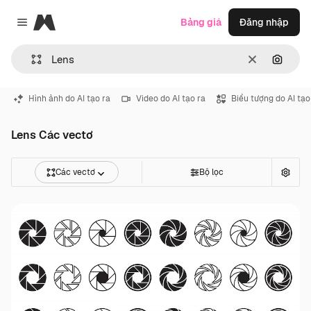
Magnific
Bảng giá
Đăng nhập
Close menu
Thông thoá
Tìm ki
Hình ảnh do AI tạo ra
Video do AI tạo ra
Biểu tượng do AI tạo
Lens Các vectơ
Các vectơ
Bộ lọc