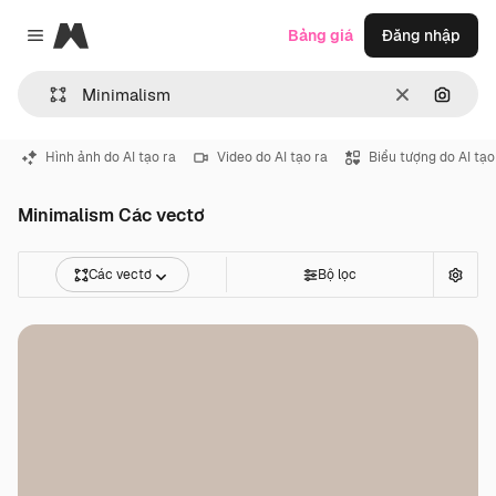
Magnific
Bảng giá
Đăng nhập
Close menu
Thông thoá
Tìm ki
Hình ảnh do AI tạo ra
Video do AI tạo ra
Biểu tượng do AI tạo
Minimalism Các vectơ
Các vectơ
Bộ lọc