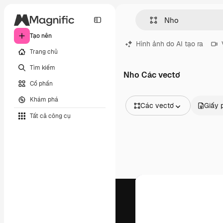
Tạo nên
Hình ảnh do AI tạo ra
Trang chủ
Tìm kiếm
Nho Các vectơ
Cổ phần
Khám phá
Các vectơ
Giấy 
Tất cả công cụ
Tất cả hình ảnh
Các vectơ
Minh họa
Hình ảnh
PSD
Mẫu
Mô hình
Video
Đoạn video
Đồ họa chuyển động
Mẫu video.
Biểu tượng
Mô hình 3D