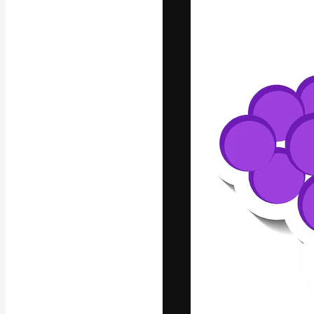
Phông chữ
Nền tảng sáng 
tác phẩm xuất s
đăng ký đến từ
nghiệp, agency 
Tiếng Việt