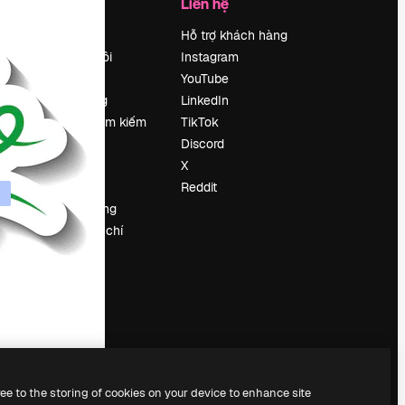
Công ty
Liên hệ
Bảng giá
Hỗ trợ khách hàng
Về chúng tôi
Instagram
Reviews
YouTube
Tuyển dụng
LinkedIn
Xu hướng tìm kiếm
TikTok
Blog
Discord
Sự kiện
X
Slidesgo
Reddit
Bán nội dung
e
Phòng báo chí
y
Tìm kiếm
magnific.ai
ree to the storing of cookies on your device to enhance site