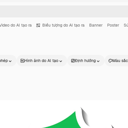
Video do AI tạo ra
Biểu tượng do AI tạo ra
Banner
Poster
Sứ
phép
Hình ảnh do AI tạo
Định hướng
Màu sắc