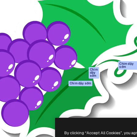
Sản phẩm
Bắt đầu
tạo giúp bạn làm chủ những
Spaces
Academy
ắc nhất. Hơn 1 triệu người
Trợ Lý AI
Tài liệu
 các nhà sáng tạo, doanh
Trình tạo hình ảnh
Hỗ trợ
và studio.
AI
Điều khoản sử
Trình tạo video AI
dụng
Máy phát giọng nói
Chính sách bảo
AI
mật
Nội dung kho
Bản
Chim dậy
sớm
gốc
MCP dành cho
Chim
dậy
Claude/ChatGPT
Chính sách cooki
sớm
Agents
Trung tâm tin cậ
Chim dậy sớm
Giao diện lập trình
Đối tác liên kết
ứng dụng (API)
Công ty
Ứng dụng di động
Tất cả các công cụ
Magnific
By clicking “Accept All Cookies”, you ag