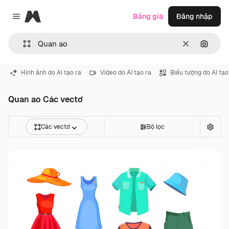
Magnific
Bảng giá
Đăng nhập
Close menu
Thông thoá
Tìm ki
Hình ảnh do AI tạo ra
Video do AI tạo ra
Biểu tượng do AI tạo
Quan ao Các vectơ
Các vectơ
Bộ lọc