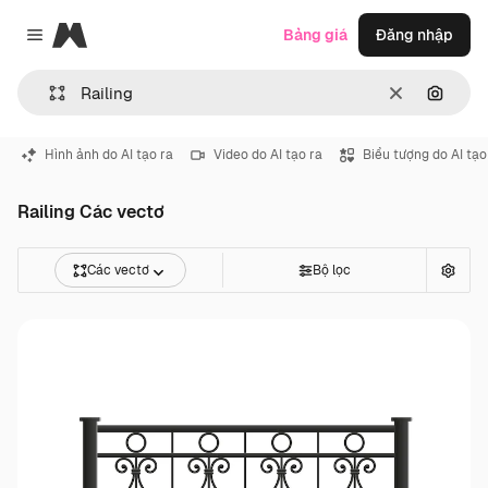
Magnific
Bảng giá
Đăng nhập
Close menu
Thông thoá
Tìm ki
Hình ảnh do AI tạo ra
Video do AI tạo ra
Biểu tượng do AI tạo
Railing Các vectơ
Các vectơ
Bộ lọc