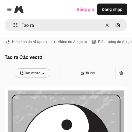
Magnific
Bảng giá
Đăng nhập
Close menu
Thông thoá
Tìm ki
Hình ảnh do AI tạo ra
Video do AI tạo ra
Biểu tượng do AI tạo
Tao ra Các vectơ
Các vectơ
Bộ lọc