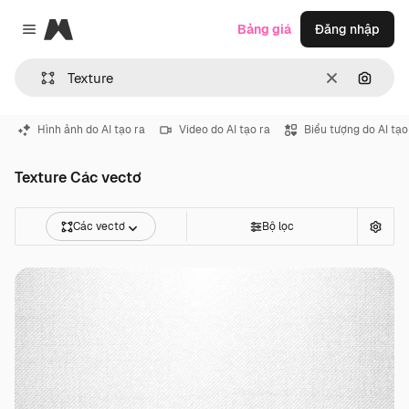
Magnific
Bảng giá
Đăng nhập
Close menu
Thông thoá
Tìm ki
Hình ảnh do AI tạo ra
Video do AI tạo ra
Biểu tượng do AI tạo
Texture Các vectơ
Các vectơ
Bộ lọc