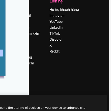
Công ty
Liên hệ
Bảng giá
Hỗ trợ khách hàng
Về chúng tôi
Instagram
Reviews
YouTube
Tuyển dụng
LinkedIn
Xu hướng tìm kiếm
TikTok
Blog
Discord
Sự kiện
X
Slidesgo
Reddit
Bán nội dung
e
Phòng báo chí
y
Tìm kiếm
magnific.ai
ree to the storing of cookies on your device to enhance site