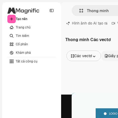
Tạo nên
Hình ảnh do AI tạo ra
Trang chủ
Tìm kiếm
Thong minh Các vectơ
Cổ phần
Khám phá
Các vectơ
Giấy 
Tất cả công cụ
Tất cả hình ảnh
Các vectơ
Minh họa
Hình ảnh
PSD
Mẫu
Mô hình
Video
Đoạn video
Đồ họa chuyển động
Mẫu video.
Biểu tượng
Mô hình 3D