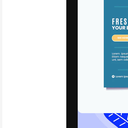
Phông chữ
Nền tảng sáng 
tác phẩm xuất s
đăng ký đến từ
nghiệp, agency 
Tiếng Việt