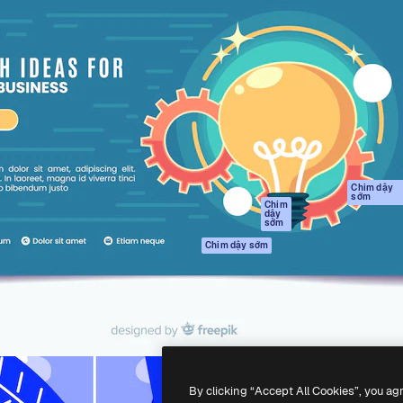
Sản phẩm
Bắt đầu
tạo giúp bạn làm chủ những
Spaces
Academy
ắc nhất. Hơn 1 triệu người
Trợ Lý AI
Tài liệu
 các nhà sáng tạo, doanh
Trình tạo hình ảnh
Hỗ trợ
và studio.
AI
Điều khoản sử
Trình tạo video AI
dụng
Máy phát giọng nói
Chính sách bảo
AI
mật
Nội dung kho
Bản
Chim dậy
sớm
gốc
MCP dành cho
Chim
dậy
Claude/ChatGPT
Chính sách cooki
sớm
Agents
Trung tâm tin cậ
Chim dậy sớm
Giao diện lập trình
Đối tác liên kết
ứng dụng (API)
Công ty
Ứng dụng di động
Tất cả các công cụ
Magnific
By clicking “Accept All Cookies”, you ag