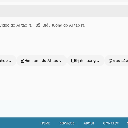
Video do AI tạo ra
Biểu tượng do AI tạo ra
phép
Hình ảnh do AI tạo
Định hướng
Màu sắc