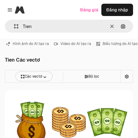
Magnific
Bảng giá
Đăng nhập
Close menu
Thông thoá
Tìm ki
Hình ảnh do AI tạo ra
Video do AI tạo ra
Biểu tượng do AI tạo
Tien Các vectơ
Các vectơ
Bộ lọc