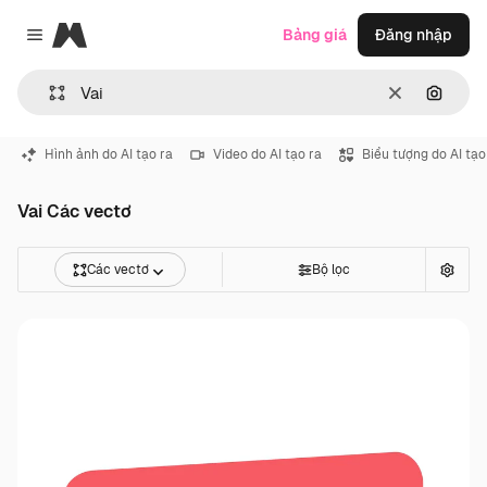
Magnific
Bảng giá
Đăng nhập
Close menu
Thông thoá
Tìm ki
Hình ảnh do AI tạo ra
Video do AI tạo ra
Biểu tượng do AI tạo
Vai Các vectơ
Các vectơ
Bộ lọc