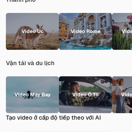
Video Úc
Video Rome
Vid
Vận tải và du lịch
Video Máy Bay
Video Ô Tô
Vide
Tạo video ở cấp độ tiếp theo với AI