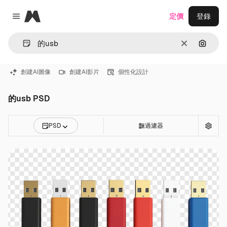
Magnific
定價
登錄
Close menu
清除
通過圖
創建AI圖像
創建AI影片
個性化設計
的usb PSD
PSD
過濾器