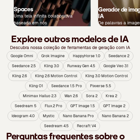
Spaces
Gerador de ima
IA
Uma tela infinita colaborativa
baseada em nós
De palavras a image
Explore outros modelos de IA
Descubra nossa coleção de ferramentas de geração com IA
Google Omni
Grok Imagine
HappyHorse 1.0
Seedance 2
Seedance 2.5
Kling 3.0
Runway Gen 4.5
Google Veo 3.1
Kling 2.6
Kling 2.6 Motion Control
Kling 3.0 Motion Control
Kling O1
Seedance 1.5 Pro
Pixverse 5.5
Minimax Hailuo 2.3
Wan 2.6
Sora 2
Krea 2
Seedream 5
Flux.2 Pro
GPT Image 1.5
GPT Image 2
Ideogram 4.0
Mystic
Nano Banana Pro
Nano Banana 2
Seedream 4.5
Recraft V4
Perguntas frequentes sobre o