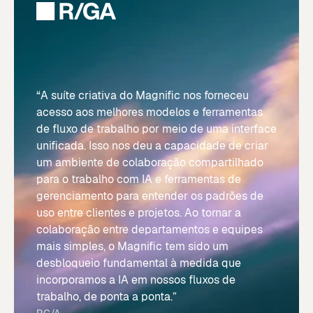
“A suíte criativa do Magnific nos forneceu
acesso aos melhores modelos e ferramentas
de fluxo de trabalho por meio de uma interface
unificada. Isso nos deu a capacidade de criar
um ambiente de colaboração compartilhado
para o trabalho com IA e ferramentas de
gerenciamento para entender os padrões de
uso entre clientes e projetos. Ao tornar a
colaboração entre departamentos e equipes
mais simples, o Magnific tem sido um
desbloqueio fundamental à medida que
incorporamos a IA em nossos fluxos de
trabalho, de ponta a ponta.”