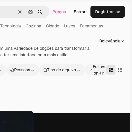
Preços
Entrar
Registrar-se
Limpar
Pesquisar por imagem
Buscar
Tecnologia
Cozinha
Cidade
Luzes
Ferramentas
Relevância
cem uma variedade de opções para transformar a
ra ter uma interface com mais estilo.
Editável
Pessoas
Tipo de arquivo
Avan
on-line