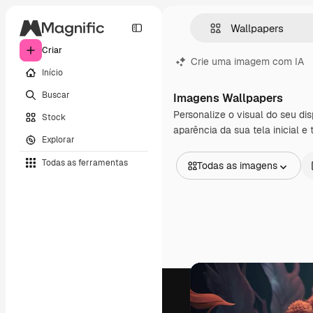
Criar
Crie uma imagem com IA
Início
Buscar
Imagens Wallpapers
Personalize o visual do seu d
Stock
aparência da sua tela inicial e
Explorar
Todas as ferramentas
Todas as imagens
Todas as imagens
Vetores
Ilustrações
Fotos
PSD
Modelos
Mockups
Vídeos
Clipes de vídeo
Animações
Modelos de vídeos