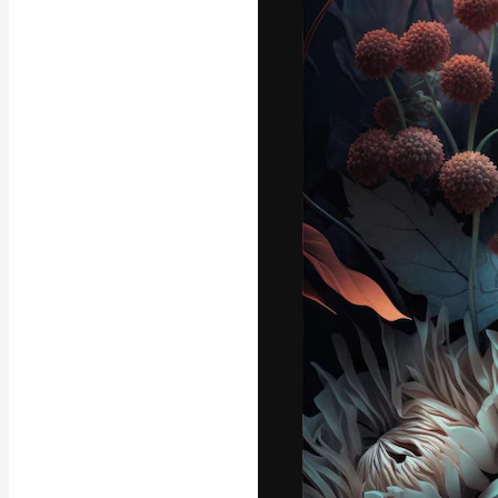
Ícones
Modelos 3D
Fontes
A plataforma cr
seu melhor trab
assinantes entr
agências e estú
Português
Copyright © 2010