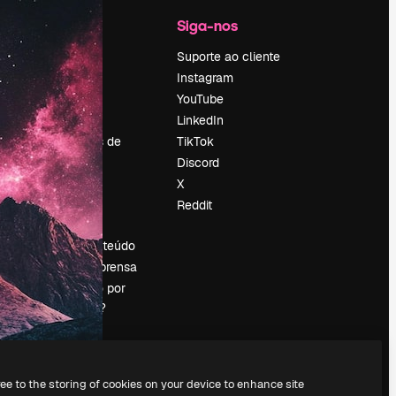
Empresa
Siga-nos
Preços
Suporte ao cliente
Sobre nós
Instagram
Reviews
YouTube
Emprego
LinkedIn
Tendências de
TikTok
pesquisa
Discord
Blog
X
Eventos
Reddit
es
Slidesgo
Vender conteúdo
Sala de imprensa
Procurando por
magnific.ai?
ree to the storing of cookies on your device to enhance site