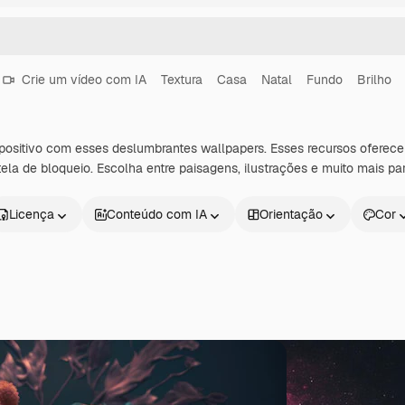
Crie um vídeo com IA
Textura
Casa
Natal
Fundo
Brilho
ispositivo com esses deslumbrantes wallpapers. Esses recursos ofere
 tela de bloqueio. Escolha entre paisagens, ilustrações e muito mais pa
Licença
Conteúdo com IA
Orientação
Cor