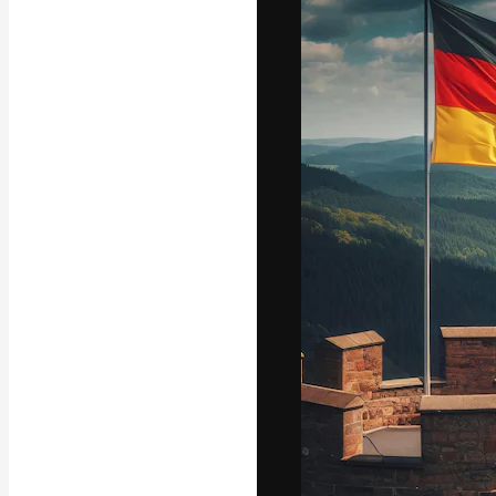
A plataforma cr
seu melhor trab
assinantes entr
agências e estú
Português
Copyright © 2010