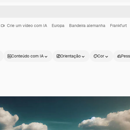
Crie um vídeo com IA
Europa
Bandeira alemanha
Frankfurt
Conteúdo com IA
Orientação
Cor
Pess
Produtos
Começar