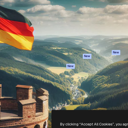
iativa para você direcionar
Spaces
Academy
alho. Mais de 1 milhão de
Assistente de IA
Documentação
e criativos, empresas,
Gerador de
Atendimento
dios.
imagens
Termos e
Gerador de vídeos
condições
Texto para voz
Política de
privacidade
Conteúdo de stock
Originais
MCP para
New
New
Claude/ChatGPT
Política de cooki
Agentes
Central de
New
confiabilidade
API
Afiliados
App móvel
Empresas
Todas as
ferramentas
-
2026
Freepik Company S.L.U.
Todos os direitos reservados
.
By clicking “Accept All Cookies”, you ag