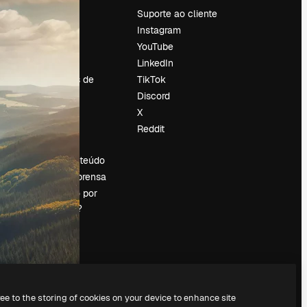
Preços
Suporte ao cliente
Sobre nós
Instagram
Reviews
YouTube
Emprego
LinkedIn
Tendências de
TikTok
pesquisa
Discord
Blog
X
Eventos
Reddit
es
Slidesgo
Vender conteúdo
Sala de imprensa
Procurando por
magnific.ai?
ree to the storing of cookies on your device to enhance site