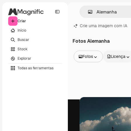
Criar
Crie uma imagem com IA
Início
Buscar
Fotos Alemanha
Stock
Fotos
Licença
Explorar
Todas as imagens
Todas as ferramentas
Vetores
Ilustrações
Fotos
PSD
Modelos
Mockups
Vídeos
Clipes de vídeo
Animações
Modelos de vídeos
Ícones
Modelos 3D
Fontes