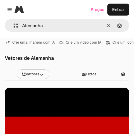
Magnific
Preços
Entrar
Close menu
Limpar
Pesqui
Crie uma imagem com IA
Crie um vídeo com IA
Crie um ícon
Vetores de Alemanha
Vetores
Filtros