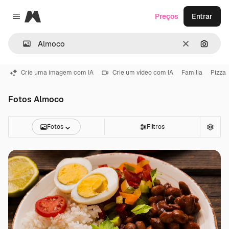
Magnific
Preços
Entrar
Close menu
Limpar
Pesqui
Crie uma imagem com IA
Crie um vídeo com IA
Familia
Pizza
Fotos Almoco
Fotos
Filtros