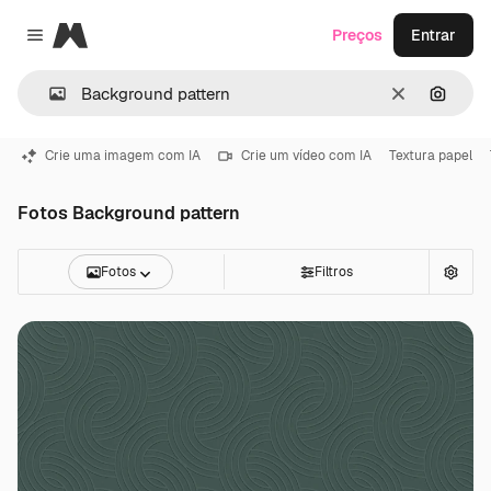
Magnific
Preços
Entrar
Close menu
Limpar
Pesqui
Crie uma imagem com IA
Crie um vídeo com IA
Textura papel
Fotos Background pattern
Fotos
Filtros