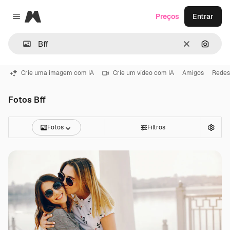
Magnific
Preços
Entrar
Close menu
Limpar
Pesqui
Crie uma imagem com IA
Crie um vídeo com IA
Amigos
Redes
Fotos Bff
Fotos
Filtros