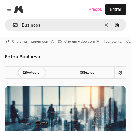
Magnific
Preços
Entrar
Close menu
Limpar
Pesqui
Crie uma imagem com IA
Crie um vídeo com IA
Tecnologia
Ca
Fotos Business
Fotos
Filtros