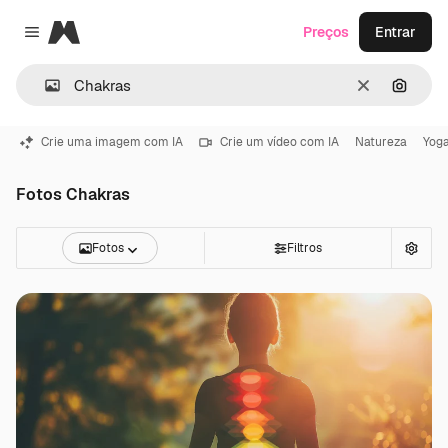
Magnific
Preços
Entrar
Close menu
Limpar
Pesqui
Crie uma imagem com IA
Crie um vídeo com IA
Natureza
Yog
Fotos Chakras
Fotos
Filtros