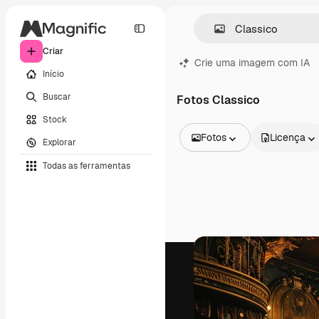
Criar
Crie uma imagem com IA
Início
Buscar
Fotos Classico
Stock
Fotos
Licença
Explorar
Todas as imagens
Todas as ferramentas
Vetores
Ilustrações
Fotos
PSD
Modelos
Mockups
Vídeos
Clipes de vídeo
Animações
Modelos de vídeos
Ícones
Modelos 3D
Fontes