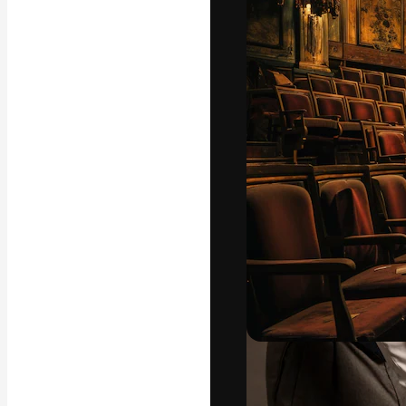
A plataforma cr
seu melhor trab
assinantes entr
agências e estú
Português
Copyright © 2010