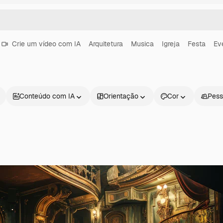
Crie um vídeo com IA
Arquitetura
Musica
Igreja
Festa
Ev
Conteúdo com IA
Orientação
Cor
Pess
Produtos
Começar