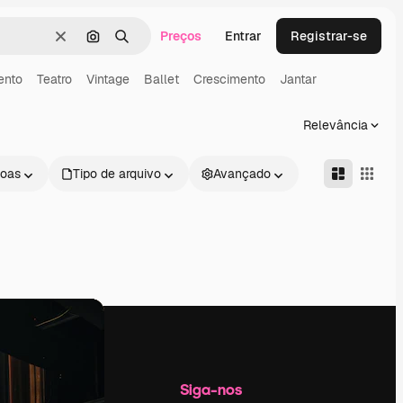
Preços
Entrar
Registrar-se
Limpar
Pesquisar por imagem
Buscar
ento
Teatro
Vintage
Ballet
Crescimento
Jantar
Relevância
oas
Tipo de arquivo
Avançado
Empresa
Siga-nos