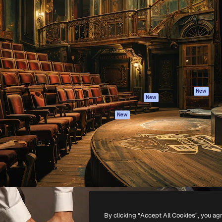
iativa para você direcionar
Spaces
Academy
alho. Mais de 1 milhão de
Assistente de IA
Documentação
e criativos, empresas,
Gerador de
Atendimento
dios.
imagens
Termos e
Gerador de vídeos
condições
Texto para voz
Política de
privacidade
Conteúdo de stock
Originais
MCP para
New
New
Claude/ChatGPT
Política de cooki
Agentes
Central de
New
confiabilidade
API
Afiliados
App móvel
Empresas
Todas as
ferramentas
-
2026
Freepik Company S.L.U.
Todos os direitos reservados
.
By clicking “Accept All Cookies”, you ag