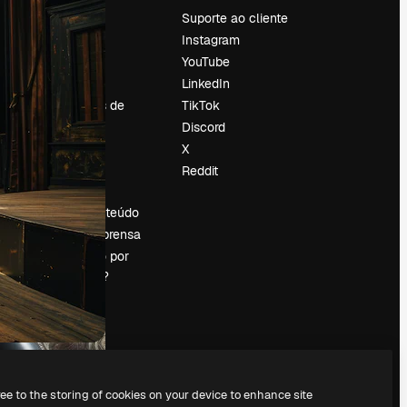
Preços
Suporte ao cliente
Sobre nós
Instagram
Reviews
YouTube
Emprego
LinkedIn
Tendências de
TikTok
pesquisa
Discord
Blog
X
Eventos
Reddit
es
Slidesgo
Vender conteúdo
Sala de imprensa
Procurando por
magnific.ai?
ree to the storing of cookies on your device to enhance site