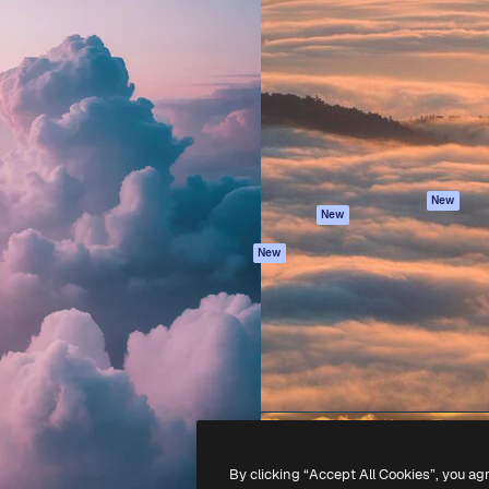
iativa para você direcionar
Spaces
Academy
alho. Mais de 1 milhão de
Assistente de IA
Documentação
e criativos, empresas,
Gerador de
Atendimento
dios.
imagens
Termos e
Gerador de vídeos
condições
Texto para voz
Política de
privacidade
Conteúdo de stock
Originais
MCP para
New
New
Claude/ChatGPT
Política de cooki
Agentes
Central de
New
confiabilidade
API
Afiliados
App móvel
Empresas
Todas as
ferramentas
-
2026
Freepik Company S.L.U.
Todos os direitos reservados
.
By clicking “Accept All Cookies”, you ag