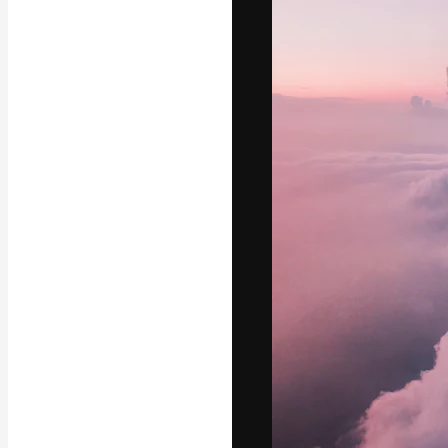
A plataforma cr
seu melhor trab
assinantes entr
agências e estú
Português
Copyright © 2010