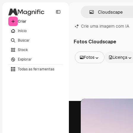
Criar
Crie uma imagem com IA
Início
Buscar
Fotos Cloudscape
Stock
Fotos
Licença
Explorar
Todas as imagens
Todas as ferramentas
Vetores
Ilustrações
Fotos
PSD
Modelos
Mockups
Vídeos
Clipes de vídeo
Animações
Modelos de vídeos
Ícones
Modelos 3D
Fontes