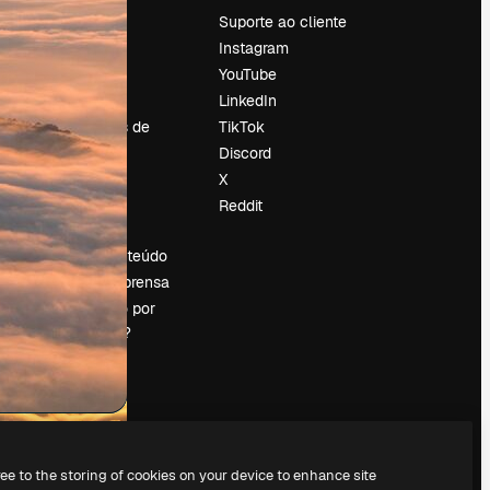
Preços
Suporte ao cliente
Sobre nós
Instagram
Reviews
YouTube
Emprego
LinkedIn
Tendências de
TikTok
pesquisa
Discord
Blog
X
Eventos
Reddit
es
Slidesgo
Vender conteúdo
Sala de imprensa
Procurando por
magnific.ai?
ree to the storing of cookies on your device to enhance site