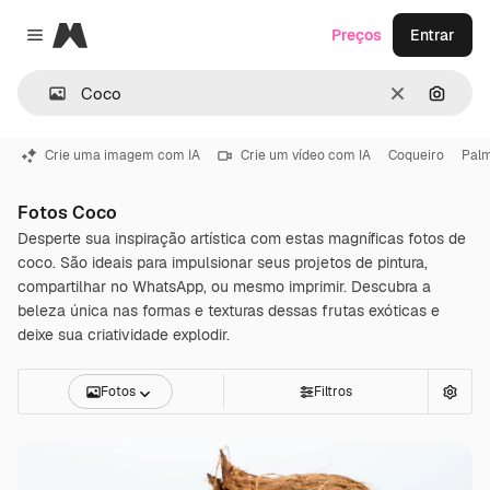
Magnific
Preços
Entrar
Close menu
Limpar
Pesqui
Crie uma imagem com IA
Crie um vídeo com IA
Coqueiro
Palm
Fotos Coco
Desperte sua inspiração artística com estas magníficas fotos de
coco. São ideais para impulsionar seus projetos de pintura,
compartilhar no WhatsApp, ou mesmo imprimir. Descubra a
beleza única nas formas e texturas dessas frutas exóticas e
deixe sua criatividade explodir.
Fotos
Filtros