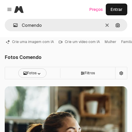
Magnific
Preços
Entrar
Close menu
Limpar
Pesqui
Crie uma imagem com IA
Crie um vídeo com IA
Mulher
Famili
Fotos Comendo
Fotos
Filtros