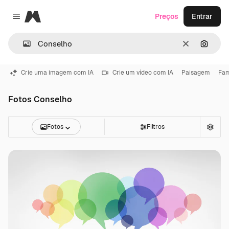
Magnific
Preços
Entrar
Close menu
Limpar
Pesqui
Crie uma imagem com IA
Crie um vídeo com IA
Paisagem
Fam
Fotos Conselho
Fotos
Filtros