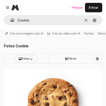
Magnific
Preços
Entrar
Close menu
Limpar
Pesqui
Crie uma imagem com IA
Crie um vídeo com IA
Familia
Textur
Fotos Cookie
Fotos
Filtros