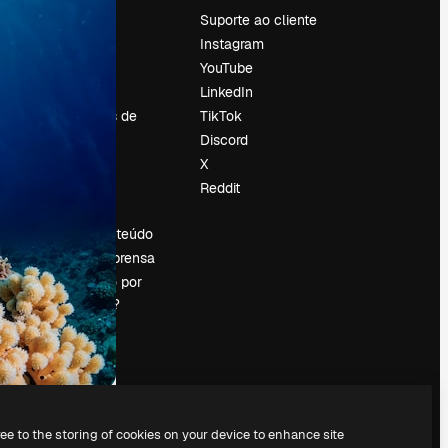
Preços
Suporte ao cliente
Sobre nós
Instagram
Reviews
YouTube
Emprego
LinkedIn
Tendências de
TikTok
pesquisa
Discord
Blog
X
Eventos
Reddit
es
Slidesgo
Vender conteúdo
Sala de imprensa
Procurando por
magnific.ai?
ree to the storing of cookies on your device to enhance site