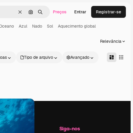
Preços
Entrar
Registrar-se
Limpar
Pesquisar por imagem
Buscar
Oceano
Azul
Nado
Sol
Aquecimento global
Relevância
oas
Tipo de arquivo
Avançado
Empresa
Siga-nos