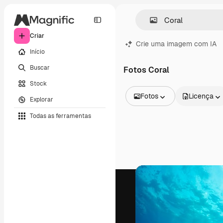
Criar
Crie uma imagem com IA
Início
Buscar
Fotos Coral
Stock
Fotos
Licença
Explorar
Todas as imagens
Todas as ferramentas
Vetores
Ilustrações
Fotos
PSD
Modelos
Mockups
Vídeos
Clipes de vídeo
Animações
Modelos de vídeos
Ícones
Modelos 3D
Fontes