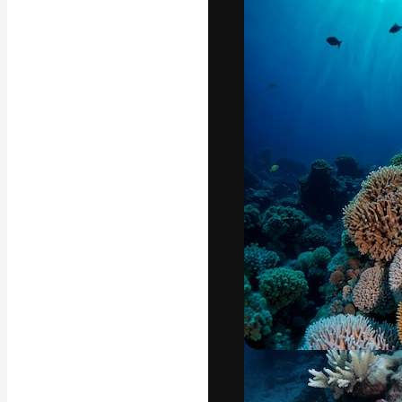
A plataforma cr
seu melhor trab
assinantes entr
agências e estú
Português
Copyright © 2010