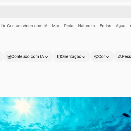
Crie um vídeo com IA
Mar
Praia
Natureza
Ferias
Agua
Conteúdo com IA
Orientação
Cor
Pess
Produtos
Começar