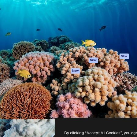
iativa para você direcionar
Spaces
Academy
alho. Mais de 1 milhão de
Assistente de IA
Documentação
e criativos, empresas,
Gerador de
Atendimento
dios.
imagens
Termos e
Gerador de vídeos
condições
Texto para voz
Política de
privacidade
Conteúdo de stock
Originais
MCP para
New
New
Claude/ChatGPT
Política de cooki
Agentes
Central de
New
confiabilidade
API
Afiliados
App móvel
Empresas
Todas as
ferramentas
-
2026
Freepik Company S.L.U.
Todos os direitos reservados
.
By clicking “Accept All Cookies”, you ag