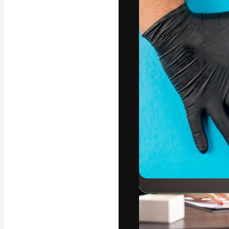
A plataforma cr
seu melhor trab
assinantes entr
agências e estú
Português
Copyright © 2010