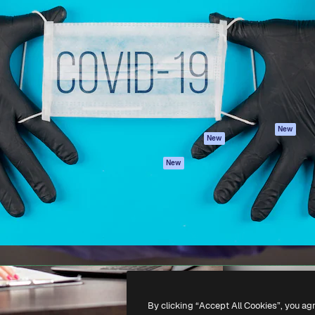
iativa para você direcionar
Spaces
Academy
alho. Mais de 1 milhão de
Assistente de IA
Documentação
e criativos, empresas,
Gerador de
Atendimento
dios.
imagens
Termos e
Gerador de vídeos
condições
Texto para voz
Política de
privacidade
Conteúdo de stock
Originais
MCP para
New
New
Claude/ChatGPT
Política de cooki
Agentes
Central de
New
confiabilidade
API
Afiliados
App móvel
Empresas
Todas as
ferramentas
-
2026
Freepik Company S.L.U.
Todos os direitos reservados
.
By clicking “Accept All Cookies”, you ag