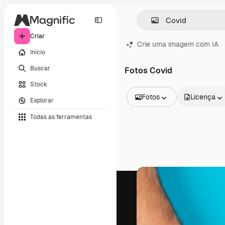
Criar
Crie uma imagem com IA
Início
Buscar
Fotos Covid
Stock
Fotos
Licença
Explorar
Todas as imagens
Todas as ferramentas
Vetores
Ilustrações
Fotos
PSD
Modelos
Mockups
Vídeos
Clipes de vídeo
Animações
Modelos de vídeos
Ícones
Modelos 3D
Fontes