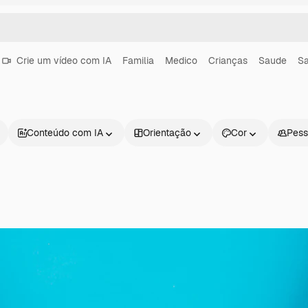
Crie um vídeo com IA
Familia
Medico
Crianças
Saude
Sa
Conteúdo com IA
Orientação
Cor
Pess
Produtos
Começar