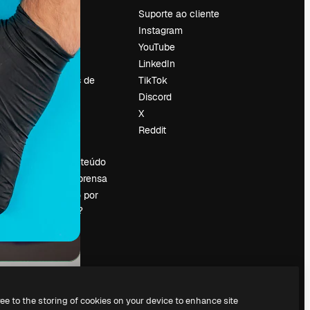
Preços
Suporte ao cliente
Sobre nós
Instagram
Reviews
YouTube
Emprego
LinkedIn
Tendências de
TikTok
pesquisa
Discord
Blog
X
Eventos
Reddit
es
Slidesgo
Vender conteúdo
Sala de imprensa
Procurando por
magnific.ai?
ree to the storing of cookies on your device to enhance site