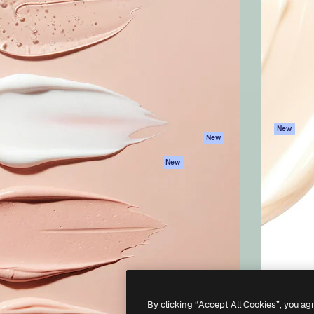
iativa para você direcionar
Spaces
Academy
alho. Mais de 1 milhão de
Assistente de IA
Documentação
e criativos, empresas,
Gerador de
Atendimento
dios.
imagens
Termos e
Gerador de vídeos
condições
Texto para voz
Política de
privacidade
Conteúdo de stock
Originais
MCP para
New
New
Claude/ChatGPT
Política de cooki
Agentes
Central de
New
confiabilidade
API
Afiliados
App móvel
Empresas
Todas as
ferramentas
-
2026
Freepik Company S.L.U.
Todos os direitos reservados
.
By clicking “Accept All Cookies”, you ag