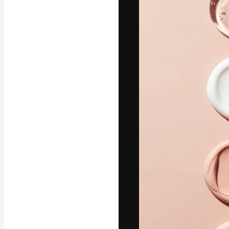
A plataforma cr
seu melhor trab
assinantes entr
agências e estú
Português
Copyright © 2010