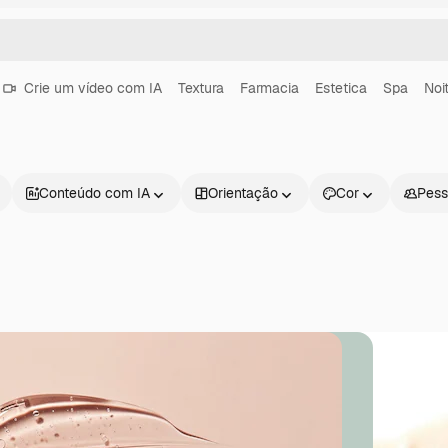
Crie um vídeo com IA
Textura
Farmacia
Estetica
Spa
Noi
Conteúdo com IA
Orientação
Cor
Pess
Produtos
Começar