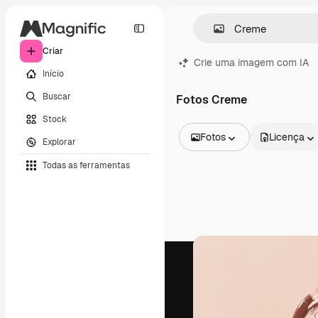
Criar
Crie uma imagem com IA
Início
Buscar
Fotos Creme
Stock
Fotos
Licença
Explorar
Todas as imagens
Todas as ferramentas
Vetores
Ilustrações
Fotos
PSD
Modelos
Mockups
Vídeos
Clipes de vídeo
Animações
Modelos de vídeos
Ícones
Modelos 3D
Fontes