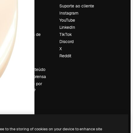
Preços
Suporte ao cliente
Sobre nós
Instagram
Reviews
YouTube
Emprego
LinkedIn
Tendências de
TikTok
pesquisa
Discord
Blog
X
Eventos
Reddit
es
Slidesgo
Vender conteúdo
Sala de imprensa
Procurando por
magnific.ai?
ree to the storing of cookies on your device to enhance site