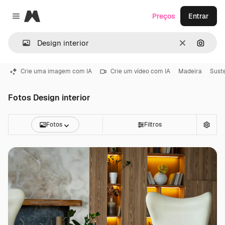
Magnific
Preços
Entrar
Close menu
Limpar
Pesqui
Crie uma imagem com IA
Crie um vídeo com IA
Madeira
Suste
Fotos Design interior
Fotos
Filtros