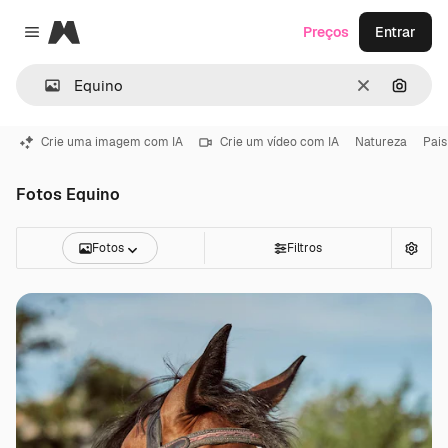
Magnific
Preços
Entrar
Close menu
Limpar
Pesqui
Crie uma imagem com IA
Crie um vídeo com IA
Natureza
Pais
Fotos Equino
Fotos
Filtros