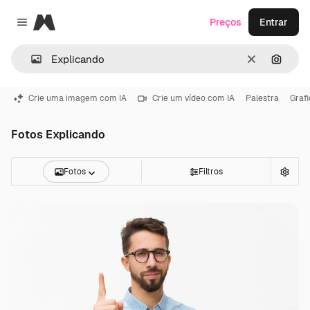
Magnific
Preços
Entrar
Close menu
Limpar
Pesqui
Crie uma imagem com IA
Crie um vídeo com IA
Palestra
Graf
Fotos Explicando
Fotos
Filtros