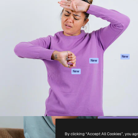
iativa para você direcionar
Spaces
Academy
alho. Mais de 1 milhão de
Assistente de IA
Documentação
e criativos, empresas,
Gerador de
Atendimento
dios.
imagens
Termos e
Gerador de vídeos
condições
Texto para voz
Política de
privacidade
Conteúdo de stock
Originais
MCP para
New
New
Claude/ChatGPT
Política de cooki
Agentes
Central de
New
confiabilidade
API
Afiliados
App móvel
Empresas
Todas as
ferramentas
-
2026
Freepik Company S.L.U.
Todos os direitos reservados
.
By clicking “Accept All Cookies”, you ag