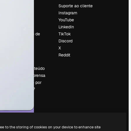
Preços
Suporte ao cliente
Sobre nós
Instagram
Reviews
YouTube
Emprego
LinkedIn
Tendências de
TikTok
pesquisa
Discord
Blog
X
Eventos
Reddit
es
Slidesgo
Vender conteúdo
Sala de imprensa
Procurando por
magnific.ai?
ree to the storing of cookies on your device to enhance site