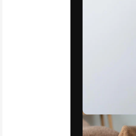
A plataforma cr
seu melhor trab
assinantes entr
agências e estú
Português
Copyright © 2010