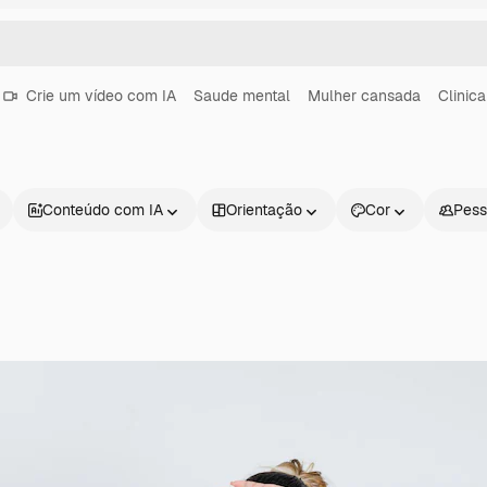
Crie um vídeo com IA
Saude mental
Mulher cansada
Clinica
Conteúdo com IA
Orientação
Cor
Pess
Produtos
Começar