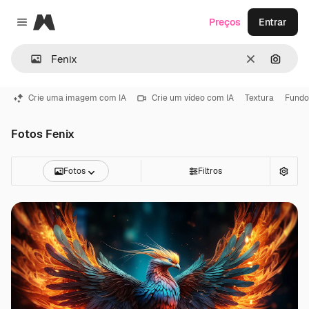
Magnific
Preços
Entrar
Close menu
Limpar
Pesqui
Crie uma imagem com IA
Crie um vídeo com IA
Textura
Fundo
Fotos Fenix
Fotos
Filtros