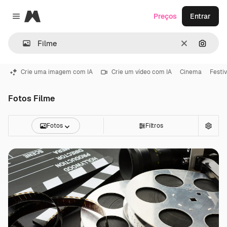
Magnific
Preços
Entrar
Close menu
Limpar
Pesqui
Crie uma imagem com IA
Crie um vídeo com IA
Cinema
Festiv
Fotos Filme
Fotos
Filtros