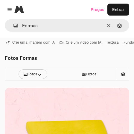
Magnific
Preços
Entrar
Close menu
Limpar
Pesqui
Crie uma imagem com IA
Crie um vídeo com IA
Textura
Fundo
Fotos Formas
Fotos
Filtros