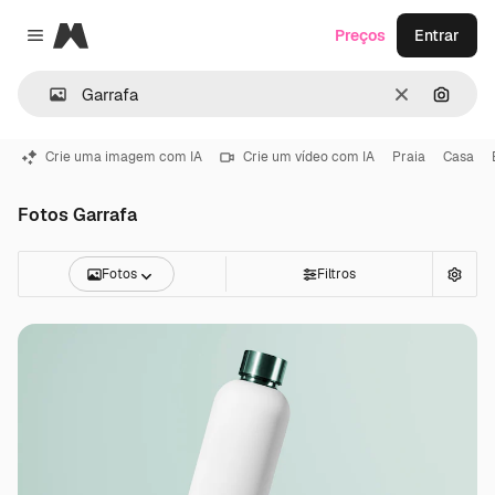
Magnific
Preços
Entrar
Close menu
Limpar
Pesqui
Crie uma imagem com IA
Crie um vídeo com IA
Praia
Casa
Fotos Garrafa
Fotos
Filtros